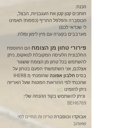
הכנה:
חותכים קטן קטן את העגבניות, הבצל, 
הכוסברה והפלפל החריף (כפפות! תאמינו 
לי שכדאי לכם)
מערבבים בקערה עם מיץ לימון ומלח.
פירורי טחון מן הצומח
הם התוספת 
החלבונית הלעיסה המקובלת לטאקוס, ניתן 
להשתמש בכל טחון מן הצומח ששגור 
אצלכם, אני השתמשתי הפעם בטחון על 
בסיס 
חלבון אפונה
 שהזמנתי מ IHERB  
שהכנתי לפי ההוראות הפוטות שעל האריזה
ניתן להזמינו 
כאן
 וניתן להשתמש בקוד ההנחה שלי: 
BEH6769
אבוקדו וכוסברה
 טריה זה החיים למי 
שאוהב