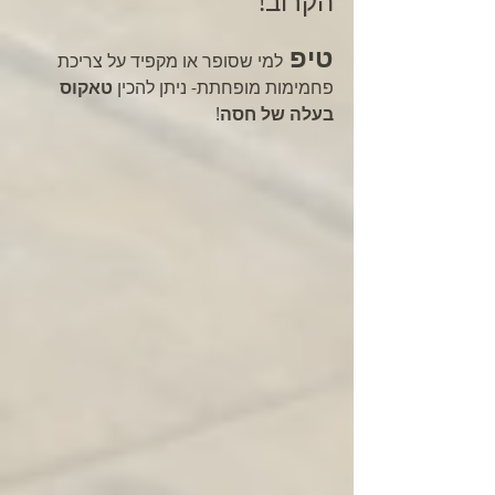
הקרוב! 
טיפ 
למי שסופר או מקפיד על צריכת 
פחמימות מופחתת- ניתן להכין 
טאקוס 
בעלה של חסה
!