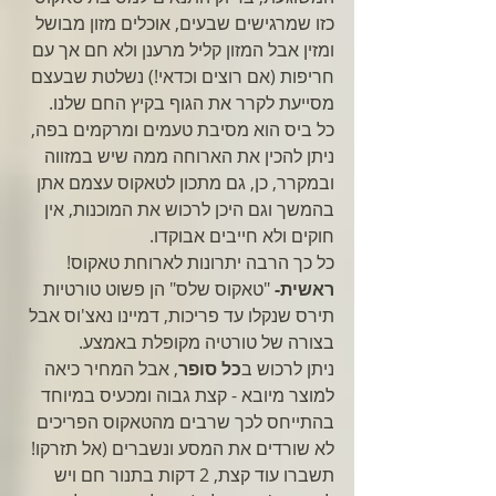
כזו שמרגישים שבעים, אוכלים מזון מבושל 
ומזין אבל המזון קליל מרענן ולא חם אך עם 
חריפות (אם רוצים וכדאי!) נשלטת שבעצם 
מסייעת לקרר את הגוף בקיץ החם שלנו.
כל ביס הוא מסיבת טעמים ומרקמים בפה, 
ניתן להכין את הארוחה ממה שיש במזווה 
ובמקרר, כן, גם מתכון לטאקוס עצמם אתן 
בהמשך וגם היכן לרכוש את המוכנות, אין 
חוקים ולא חייבים אבוקדו.
כל כך הרבה יתרונות לארוחת טאקוס!
ראשית-
 "טאקוס שלס" הן פשוט טורטיות 
תירס שנקלו עד פריכות, דמיינו נאצ'וס אבל 
בצורה של טורטיה מקופלת באמצע.
ניתן לרכוש ב
כל סופר
, אבל המחיר כיאה 
למוצר מיובא - קצת גבוה ומכעיס במיוחד 
בהתייחס לכך שרבים מהטאקוס הפריכים 
לא שורדים את המסע ונשברים (אל תזרקו! 
תשברו עוד קצת, 2 דקות בתנור חם ויש 