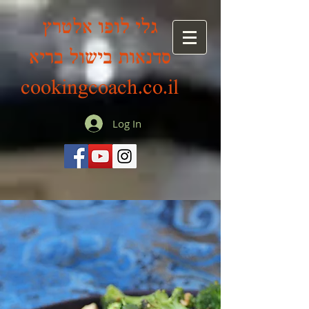
גלי לופו אלטרץ
סדנאות בישול בריא
cookingcoach.co.il
Log In