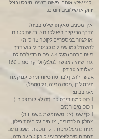
 ולמי שלא אוהב- פשוט תשימו 
תירס ובצל 
ירוק
 או שילובים דומים.
ואיך מכינים 
טאקוס שלס
 בבית?
הדרך הכי קלה היא לקנות טורטיות קטנות 
(או לגזור במספריים לקוטר 12 ס"מ) 
להשחיל כמו שתולים כביסה לייבוש דרך 
רשת התנור (מעל 2-3 פסים כדי לתת לה 
נפח שיהיה אפשר למלא) ולהקריספ ב 160 
מעלות כ 10 דק.
אפשר להכין לבד 
טורטיות תירס 
עם קמח 
תירס לבן (מסה הרינה, ניקסטמל)
מערבבים:
1 כוס קמח תירס לבן (זה לא קורנפלור!!)
1 כוס מים חמים
1 כף שמן (אני משתמשת בשמן זית)
מחלקים לכדורים, מניחים על פיסת ניילון, 
מניחים מעל פיסת ניילון נוספת ומועכים עם 
תחתית סיר ליצירת עיגול בקוטר 12 ס"מ, 