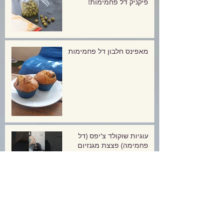
פיקניק דל פחמימות!
מאפינס חלבון דל פחמימות
עוגיות שוקולד צ'יפס (דל
פחמימה) פצצת מגנזיום
פודינג צ'יה, סירופ אלולוז
מתובל ולימונדה