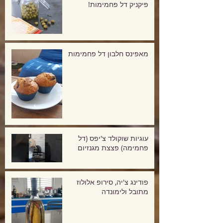
פיקניק דל פחמימות!
מאפינס חלבון דל פחמימות
עוגיות שוקולד צ'יפס (דל
פחמימה) פצצת מגנזיום
פודינג צ'יה, סירופ אלולוז
מתובל ולימונדה