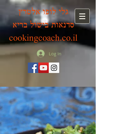
גלי לופו אלטרץ
סדנאות בישול בריא
cookingcoach.co.il
Log In