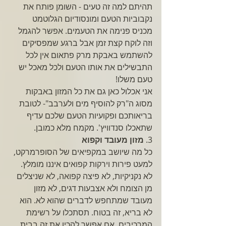
תהיתם למה זה טעים - השומן פותח את 
נקבוביות הטעם ומונסודיום הגלוטמט 
מכניס פנימה את הטעמים. אפשר להגמל 
וזה לוקח קצת זמן אבל ברגע שמפסיקים 
להשתמש באבקת מרק פתאום אין לכל 
התבשילים את אותו הטעם ולכל מאכל יש 
טעם משלו! 
אני אכלול כאן גם את כל המזון באבקות 
מסוג ה"רק להוסיף מים ולערבב"- לטובת 
בריאותכם ופקועיות הטעם שלכם עדיף 
שתאכלו סנדוויץ'. מקמח מלא כמובן. 
3. 
מזון מעובד וקפוא
כל מה שיושב במקפיאים של הסופרמרקט, 
למעט פירות וירקות קפואים איננו מומלץ. 
לא נקניקיות, לא פיצה קפואה, לא שניצלים 
מן הצומח ולא אצבעות דגים, לא מזון 
מעובד שמתחפש לדברים שהוא לא. הוא 
לא בריא, זה בטוח. תסתכלו על רשימת 
המרכיבים, אם אפשר להכין את זה בבית 