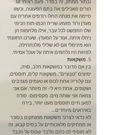
ובתור ממתק, זה בסדר. פעם ראיתי זוג 
הורים מאכילים את בתם הפעוטה, וכשזו 
סיימה את מנתה החלו רודפים אחריה עם 
מעדן ורוד מזעזע שריח הכמו-תות הכימי 
שלו התפשט לכל עבר, אילו מלחמות הן 
ניהלו איתה, ועוד על המעדן- שערכו התזונתי 
הוא מינימלי אם לא שלילי מלכתחילה. 
לפחות היו נלחמים איתה על אוכל אמיתי. 
5. 
משקאות
בין אם מדובר במשקאות חלב, סויה, 
ימיצים "טבעיים", משקאות קלים, תוססים, 
עם קלוריה אחת לכוס או טעמים מגניבים 
ושקופים, אחת היא לי- זה מיותר. אם אני 
צמאה אני שותה מים. מקסימום- סודה 
למען חיים תוססים מעט יותר, בירה 
באירועים מיוחדים... 
לא כדאי לצרוך משקאות ממותקים בסוכר 
או ממתיקים מלאכותיים על בסיס קבוע, זה 
לא מוסיף לנו כלום מלבד עומס על הכבד 