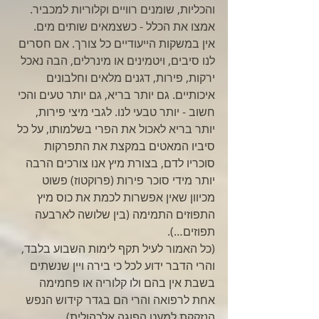
והכליות, שומנים רוויים וקלוריות למכביר. 
אמצו את הכלל - כשצמאים שותים מים. 
אין במשקות הייעודיים כל צורך. אם חסרים 
לנו סיבים, ויטמינים או מינרלים, הבה נאכל 
ירקות, פירות, דגנים מלאים וחלבונים 
איכותיים. גם יותר בריא, גם יותר טעים והכי 
חשוב - יותר טבעי לנו. לגבי מיצי פירות, 
יותר בריא לאכול את הפרי בשלמותו, על כל 
סיביו המאטים במקצת את התפרקות 
סוכריו לדם, בצורת מיץ אנו צורכים הרבה 
יותר מידי סוכר פירות (פרוקטוז) פשוט 
מכיוון שאין אפשרות לכמת את כוס מיץ 
התפוזים התמימה (בין שלושה לארבעה 
תפוזים…). 
(כל האמור לעיל תקף לימות השבוע בלבד, 
והרי הדבר ידוע לכל כי בירה ויין שנשתים 
בשבת אין בהם ולו קלוריה או פחמימה 
אחת לרפואה והרי הם בגדר קידוש הנפש 
הנזקקת למעט הפוגה אלכהולית). 