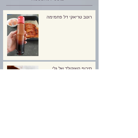
רוטב טריאקי דל פחמימה
סירופ השוקולד של גלי
פיקניק דל פחמימות!