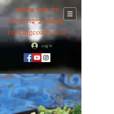
גלי לופו אלטרץ
סדנאות בישול בריא
cookingcoach.co.il
Log In