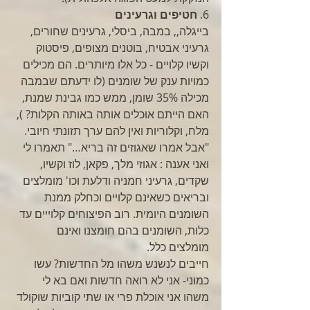
6.
 חטיפים וגרעינים
בייגלה,, במבה, ביסלי, גרעינים שחורים, 
גרעיני אבטיח, בוטנים מצופים, פיסטוק 
וקשיו קלויים - כל אלו מיותרים. הם מכילים 
כמויות ענק של שומנים (לו ידעתם שבמבה 
מכילה 35% שומן, ממש כמו גבינת שמנת, 
האם הייתם אוכלים אותה באותה הקלות? ), 
מלח, וקלוריות ואין להם ערך תזונתי חיובי. 
"אבל אמרו שאגוזים זה בריא…" תאמרו לי 
ואני אענה : אגוזי מלך, פקאן, לוז וקשיו, 
שקדים, גרעיני חמניה ודלעת וכו' מומלצים 
ובריאים כשאינם קלויים וכחלק ממנת 
השומנים היומית. רוב הפיצוחים קלוייים עד 
כלות, השומנים בהם חומצנו ואינם 
מומלצים כלל. 
חייבים לנשנש משהו מל החדשות? עשו 
כמוני- אני לא רואה חדשות ואם בא לי 
משהו אני אוכלת פרי או שתי קוביות שוקולד 