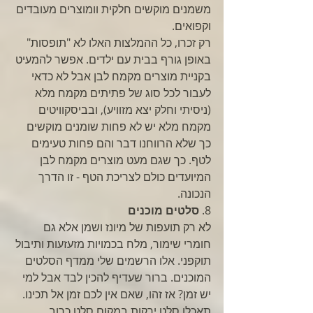
משמנים מוקשים חלקית וומוצרים מעובדים 
וקפואים. 
רק זכרו, כל ההמלצות האלו לא "תופסות" 
באופן גורף בבית עם ילדים. אפשר להמעיט 
בקניית מוצרים מקמח לבן אבל לא כדאי 
לעבור לכל סוג של פתיתים מקמח מלא 
(ניסיתי וחלק יצא מזוויע), ובביסקוויטים 
מקמח מלא יש לא פחות שומנים מוקשים 
כך שלא הרווחנו דבר והם פחות טעימים 
לטף. כך שגם מעט מוצרים מקמח לבן 
המיועדים כולם לצריכת הטף - זו הדרך 
הנכונה. 
8. 
סלטים מוכנים
לא רק תועפות של מיונז ושמן אלא גם 
חומרי שימור, מלח בכמויות מזעזעות ותיבול 
תוקפני. אלו הרשמים שלי ממדף הסלטים 
המוכנים. ברור שעדיף להכין לבד אבל למי 
יש זמן? אז זהו, שאם אין לכם זמן אל תכינו. 
תאכלו סלט ירקות במקום סלט כרוב, 