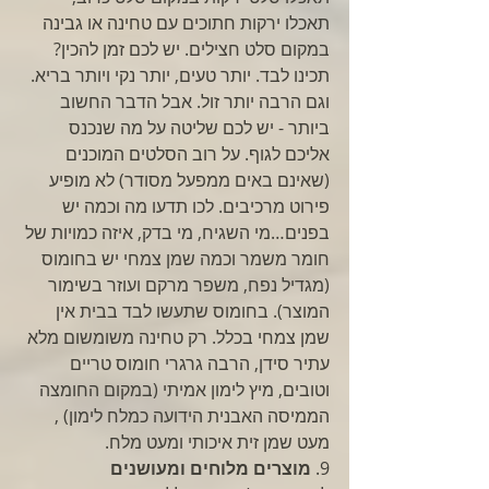
תאכלו ירקות חתוכים עם טחינה או גבינה 
במקום סלט חצילים. יש לכם זמן להכין? 
תכינו לבד. יותר טעים, יותר נקי ויותר בריא. 
וגם הרבה יותר זול. אבל הדבר החשוב 
ביותר - יש לכם שליטה על מה שנכנס 
אליכם לגוף. על רוב הסלטים המוכנים 
(שאינם באים ממפעל מסודר) לא מופיע 
פירוט מרכיבים. לכו תדעו מה וכמה יש 
בפנים…מי השגיח, מי בדק, איזה כמויות של 
חומר משמר וכמה שמן צמחי יש בחומוס 
(מגדיל נפח, משפר מרקם ועוזר בשימור 
המוצר). בחומוס שתעשו לבד בבית אין 
שמן צמחי בכלל. רק טחינה משומשום מלא 
עתיר סידן, הרבה גרגרי חומוס טריים 
וטובים, מיץ לימון אמיתי (במקום החומצה 
הממיסה האבנית הידועה כמלח לימון) , 
מעט שמן זית איכותי ומעט מלח. 
9. 
מוצרים מלוחים ומעושנים