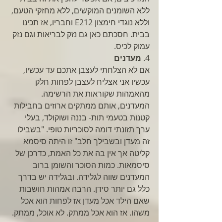
ללא השומנים המוקשים, ללא מחזקי הטעם, 
וללא נוגדי חימצון E212 וחבריו, אז תכינו 
בבית. חסכתם כאן גם נזק לבריאות וגם נזק 
עמוק לכיס. 
4. 
מעדנים
אם לא הצלחתי לעצבן אתכם עד עכשיו, 
עכשיו אני אצליח לעצבן לפחות חלק 
מהאמהות שקוראות את הרשימה. 
המעדנים, אותם ממתקים ארוזים בחבילות 
קטנות בטעמי תות- בננה ושוקולד, בעלי 
ערך תזונתי דומה לסוכריות טופי. "בשבילו 
זה מעדן ובשבילך חלב" זו היתה סיסמא 
קליטה אך אין בה את כל האמת, כדרכן של 
סיסמאות. כמות הסוכר והשומן ברוב 
המעדנים שווה לגלידה. ובגלידה יש בדרך 
כלל גם יותר סידן. הרבה אמהות חושבות 
שאם הילד אכל מעדן אז לפחות הוא אכל 
משהו. אז הוא אכל ממתק. לא אוכל, ממתק. 