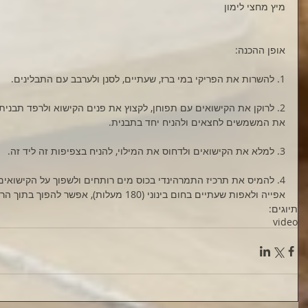
מיץ מחצי לימון
אופן ההכנה:
1. להשרות את הפריקי במי ברז, שעתיים, לסנן ולערבב עם התבלינים.
2. לרוקן את הקישואים עם תפוחן, לקצוץ את פנים הקישוא ולרפד תבנית בי
את המשמשים לחצאים ולהניח יחד בתבנית.
3. למלא את הקישואים ולדחוס את המילוי, להניח בצפיפות זה ליד זה.
4. להמיס את תרכיז התמרהינדי בכוס מים רותחים ולשפוך על הקישואים י
אפייה ולאפות שעתיים בחום בינוני (180 מעלות), אפשר להפוך בתוך הרוטב ולדללו אם צריך.
תיוגים:
video