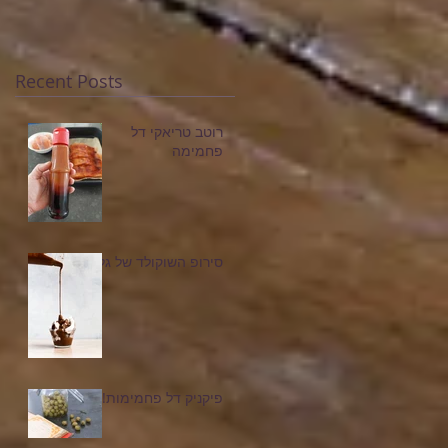
Recent Posts
רוטב טריאקי דל
פחמימה
סירופ השוקולד של גלי
פיקניק דל פחמימות!