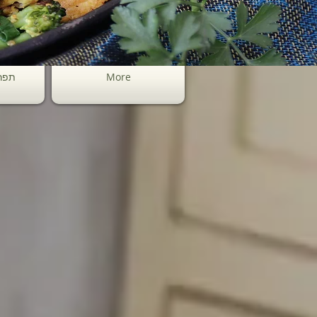
More
תפר