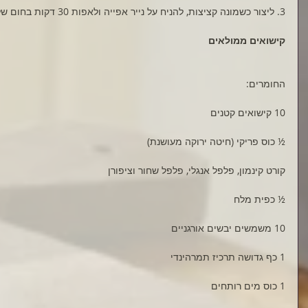
3. ליצור כשמונה קציצות, להניח על נייר אפייה ולאפות 30 דקות בחום של 200 מעלות, עד השחמה.
קישואים ממולאים
החומרים:
10 קישואים קטנים
½ כוס פריקי (חיטה ירוקה מעושנת)
קורט קינמון, פלפל אנגלי, פלפל שחור וציפורן
½ כפית מלח
10 משמשים יבשים אורגניים
1 כף גדושה תרכיז תמרהינדי
1 כוס מים רותחים