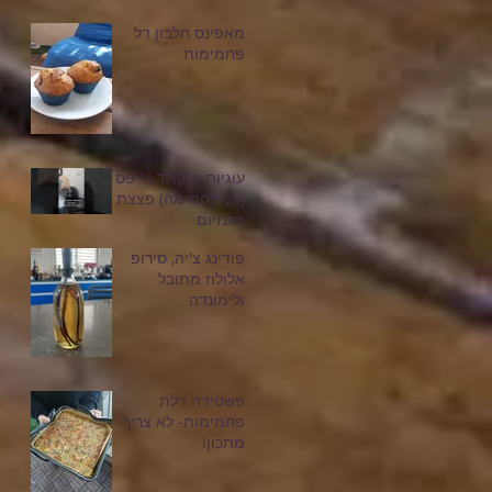
מאפינס חלבון דל
פחמימות
עוגיות שוקולד צ'יפס
(דל פחמימה) פצצת
מגנזיום
פודינג צ'יה, סירופ
אלולוז מתובל
ולימונדה
פשטידה דלת
פחמימות- לא צריך
מתכון!