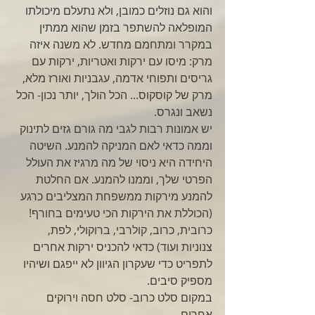
והוא גם נוזלים כמובן, ולא נתעלם מיכולתו 
המופלאה להשתפר בזמן שהוא ממתין 
במקרר ומתחמם מחדש. לא משנה איזה 
מרק: מיסו עם ירקות ואטריות, ירקות עם 
גריסים ותפוחי אדמה, עגבניות ואורז מלא, 
מרק של קוסקוס... הכל הולך, יותר נכון- הכל 
נשאב ונגרס. 
יש אמונות רבות לגבי מה גורם גזים לתינוק 
וממה כדאי לאם המניקה להמנע. השיטה 
היחידה היא ניסוי של מה מרגיז את העולל 
הפרטי שלך, וממנו להמנע. אם החלטת 
להמנע מירקות ממשפחת המצליבים כרגע 
(הכוללת את הירקות הכי טעימים בחורף! 
כרובית, כרוב, קולרבי, ברוקולי, לפת, 
צנוניות ועוד) כדאי להכניס ירקות אחרים 
לתפריט כדי שעקרון הגיוון לא ייפגם ושיהיו 
מספיק סיבים. 
במקום סלט כרוב- סלט חסה וירוקים 
אחרים.