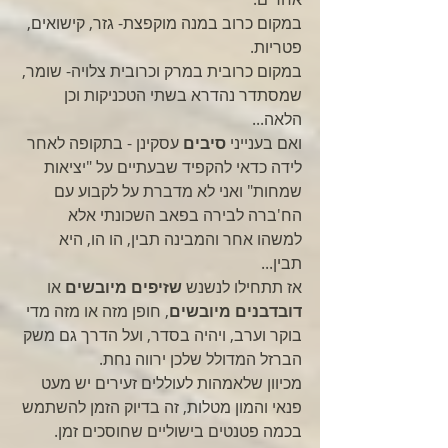
במקום כרוב במנה מוקפצת- גזר, קישואים, 
פטריות.
במקום כרובית במרק וכרובית צלויה- שומר, 
שמסתדר נהדרא בשתי הטכניקות וכן 
הלאה...
ואם בענייני 
סיבים
 עסקינן - בתקופה לאחר 
לידה כדאי להקפיד שבעתיים על "יציאות 
שמחות" ואני לא מדברת על לקבוע עם 
הח'ברה לבירה בפאב השכונתי אלא 
למשהו אחר והמבינה תבין, הו הו, היא 
תבין...
אז תתחילו לנשנש 
שזיפים מיובשים
 או 
דובדבנים מיובשים
, חופן מזה או מזה מדי 
בוקר וערב, ויהיה בסדר, ועל הדרך גם משק 
הברזל המדולל שלכן ירווה נחת.
מכיוון שלאמהות לעוללים זעירים יש מעט 
פנאי והמון מטלות, זה בדיוק הזמן להשתמש 
בכמה פטנטים בישוליים שחוסכים זמן.