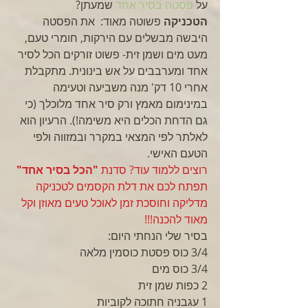
על 
פסטה בסיר אחד
 שמעתן?
הטכניקה 
פשוטה מאוד:  את הפסטה 
היבשה מבשלים עם הירקות, חומרי טעם, 
מעט מים ושמן זית- פשוט זורקים הכל לסיר 
אחד ומערבבים על אש בינונית. מתקבלת 
אחרי 10 דק' מנה משביעה וטעימה 
במינימום מאמץ ורק סיר אחד מלוכלך (כי 
גם הדחת הכלים היא משימה!). הרעיון הוא 
לאלתר לפי המצאי במקרר ובמזווה ולפי 
הטעם האישי.
רוצים ללמוד עוד? סדנת 
"הכל בסיר אחד"
תפתח לכם את דלת הקסמים לטכניקה 
מדליקה וחוסכת זמן לאוכל טעים מאוזן וקל 
מאוד להכנה!!! 
בסיר שלי הנחתי היום: 
3/4 כוס פסטת כוסמין מלאה
3/4 כוס מים
2 כפות שמן זית
1 עגבניה חתוכה לקוביות