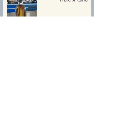
פשטידה דלת פחמימות- לא
צריך מתכון!
טוויקס דל פחמימה (חלבי)