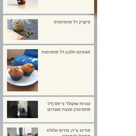
פיקניק דל פחמימות!
מאפינס חלבון דל פחמימות
עוגיות שוקולד צ'יפס (דל
פחמימה) פצצת מגנזיום
פודינג צ'יה, סירופ אלולוז
מתובל ולימונדה