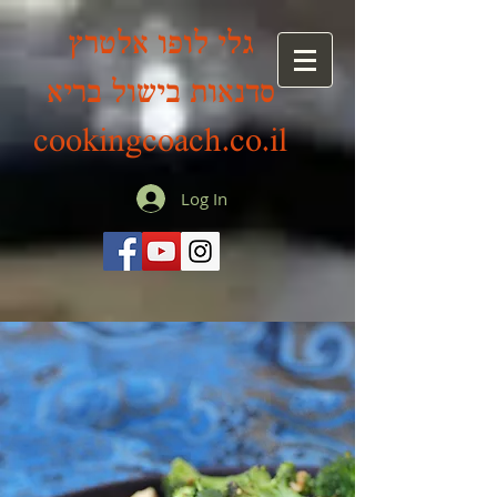
גלי לופו אלטרץ
סדנאות בישול בריא
cookingcoach.co.il
Log In