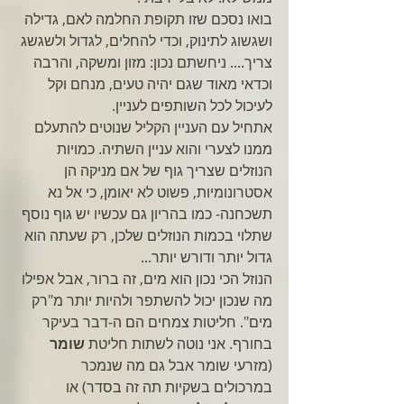
בואו נסכם שזו תקופת החלמה לאם, גדילה 
ושגשוג לתינוק, וכדי להחלים, לגדול ולשגשג 
צריך.... ניחשתם נכון: מזון ומשקה, והרבה 
וכדאי מאוד שגם יהיה טעים, מנחם וקל 
לעיכול לכל השותפים לעניין.
אתחיל עם העניין הקליל שנוטים להתעלם 
ממנו לצערי והוא עניין השתיה. כמויות 
הנוזלים שצריך גוף של אם מניקה הן 
אסטרונומיות, פשוט לא יאומן, כי אל נא 
תשכחנה- כמו בהריון גם עכשיו יש גוף נוסף 
שתלוי בכמות הנוזלים שלכן, רק שעתה הוא 
גדול יותר ודורש יותר...
הנוזל הכי נכון הוא מים, זה ברור, אבל אפילו 
מה שנכון יכול להשתפר ולהיות יותר מ"רק 
מים". חליטות צמחים הם ה-דבר בעיקר 
בחורף. אני נוטה לשתות חליטת 
שומר
(מזרעי שומר אבל גם מה שנמכר 
במרכולים בשקיות תה זה בסדר) או 