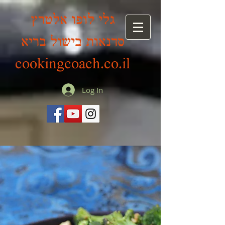
גלי לופו אלטרץ
סדנאות בישול בריא
cookingcoach.co.il
Log In