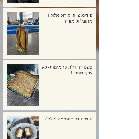
פודינג צ'יה, סירופ אלולוז
מתובל ולימונדה
פשטידה דלת פחמימות- לא
צריך מתכון!
טוויקס דל פחמימה (חלבי)