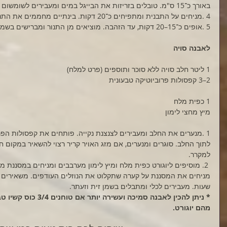
באורך כ־15 ס"מ. טובלים בזריזות את הבייגל במים ומעבירים לשומשום משני הצדדים.
4 .מניחים על התבנית ומתפיחים כ־20 דקות. בינתיים מחממים את התנור ל־220 מעלות.
5 .אופים כ־15–20 דקות, עד הזהבה. מוציאים מן התנור ומברישים בשמן זית.
לאבנה סויה 
1 ליטר חלב סויה ללא סוכר ותוספים (פרט למלח)
2–3 קפסולות פרוביוטיקה טבעונית
1 כפית מלח
מיץ מחצי לימון
1 .מנערים את החלב ומעבירים לצנצנת נקייה. פותחים את קפסולות הפרוביוטיקה ומעבירים את תוכנן
למקרר.
 2. מוסיפים ליוגורט כפית מלח ומיץ לימון מערבבים ומניחים במסננת מרופדת בבד נקי.
מניחים את המסננת על קערה שתקלוט את הנוזלים העודפים. משאירים א
שעות. מעבירים לכלי ומתבלים בשמן זית וזעתר.
* ניתן להכין לאבנה סמיכה ו
מהם יוגורט.