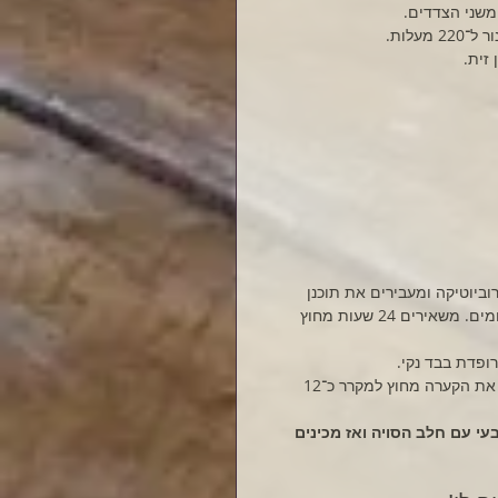
לתוך החלב. סוגרים ומנערים, אם מזג האויר קריר רצוי להשאיר במקום חמים. משאירים 24 שעות מחוץ 
ת הקערה מחוץ למקרר כ־12
עשירה יותר אם טוחנים 3/4 כוס קשיו טבעי עם חלב הסויה ואז מכינים 