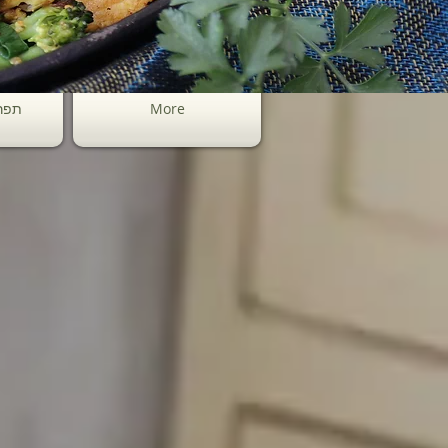
More
תפר