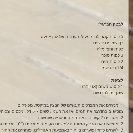
לבצק הבייגל:
5 כוסות קמח לבן / מלא/ תערובת של לבן +מלא
כף שמרים יבשים
כפית וחצי מלח
3 כפות סוכר
2 כוסות מים
1/4 כוס שמן
לציפוי: 
1 כוס שומשום (או יותר)
שמן זית להברשה
1 .מניחים את המצרכים היבשים של הבצק במיקסר, מפעילים. 
מוסיפים בהדרגה את המים ואז את השמן. לשים 5-7 דק', מכסים ומניחים להתפחה שעה עד 3 שעות.
2. מסדרים 2 קערות, באחת מים ובשנייה שומשום.
2 .מוציאים את הבצק המותפח למשטח מקומח ומחלקים ל־10 חלקים ומעצבים אותם לכדורים.
3 .לוקחים כדור ופוערים בו חור באמצעות האגודלים. פותחים את החור מבפנים החוצה כדי ליצור בייגל