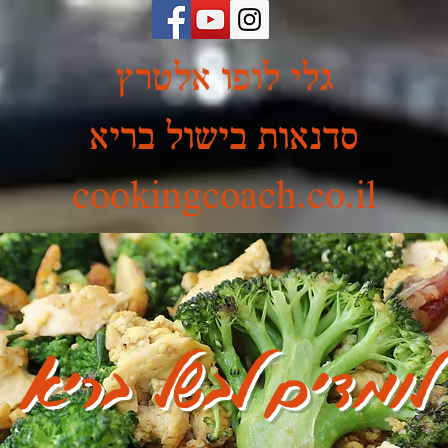
גלי לופו אלטרץ
סדנאות בישול בריא
cookingcoach.co.il
לומדים לבשל בריא