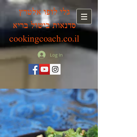
גלי לופו אלטרץ
סדנאות בישול בריא
cookingcoach.co.il
Log In