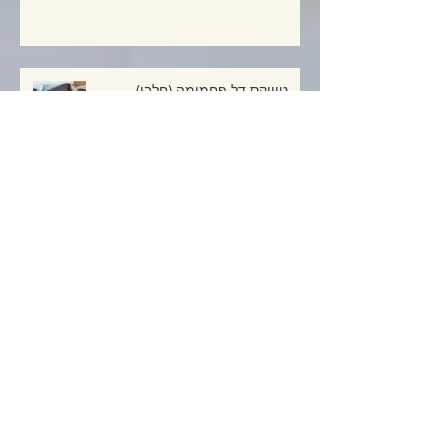
מתכון!
טוויקס דל פחמימה (חלבי)
עוגיות שוקולד מוגזמות אך דלות
פחמימה!
פסטיבל חוביזה