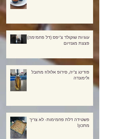
מאפינס חלבון דל פחמימות
עוגיות שוקולד צ'יפס (דל פחמימה)
פצצת מגנזיום
פודינג צ'יה, סירופ אלולוז מתובל
ולימונדה
פשטידה דלת פחמימות- לא צריך