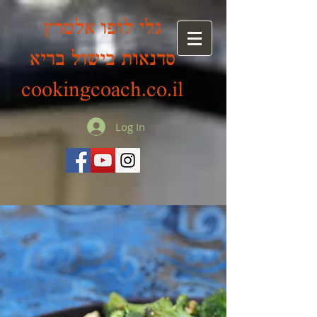
גלי לופו אלטרץ
סדנאות בישול בריא
cookingcoach.co.il
Log In