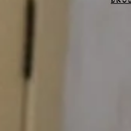
טסאפ
מתחת לעצים (כי ציפורים וזה).
הליקוט אני משרה את האוצר ב
מים גדולה ומאפשרת לחול לשק
לתחתית, שולה את העלים למסנ
שוטפת את הקערה ומשרה שוב 
כבסרטון- ככ