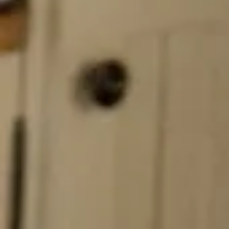
 לאחר
קערת
וע
נת,
כמודגם