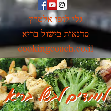
גלי לופו אלטרץ
סדנאות בישול בריא
cookingcoach.co.il
לומדים לבשל בריא