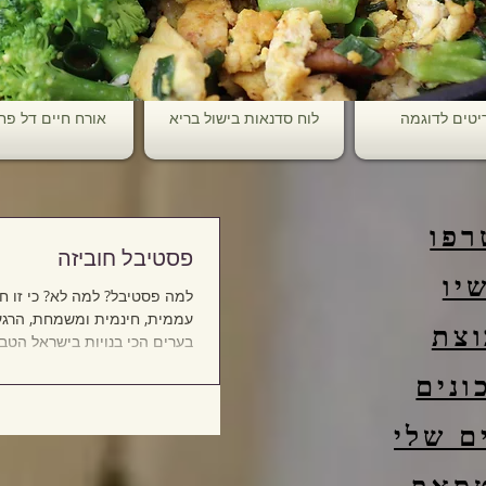
יטים לדוגמה
לוח סדנאות בישול בריא
אורח חיים דל פ
רפו
פסטיבל חוביזה
יו
למה פסטיבל? למה לא? כי זו חג
עממית, חינמית ומשמחת, הרגע 
וצת
בערים הכי בנויות בישראל הטבע
הבתים בצורת עלים ירוקים אכי
ונים
וטעימים עם ערך תזונתי גבוה 
עדין מאוד. אני קוטפת בפאתי ה
ם שלי
בסמוך לגינה העירונית או בפאר
סמוך ורק עלים שלמים נקיים, כ
קוטפת מהגובה (כי כלבים וזה) 