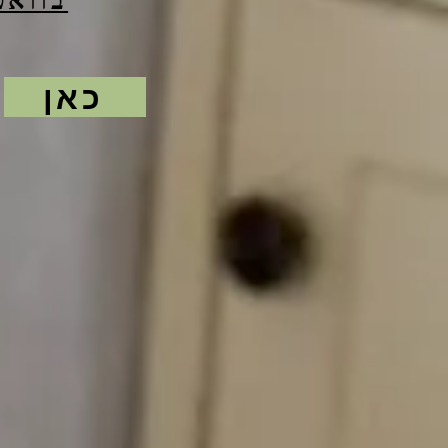
בווא
כאן