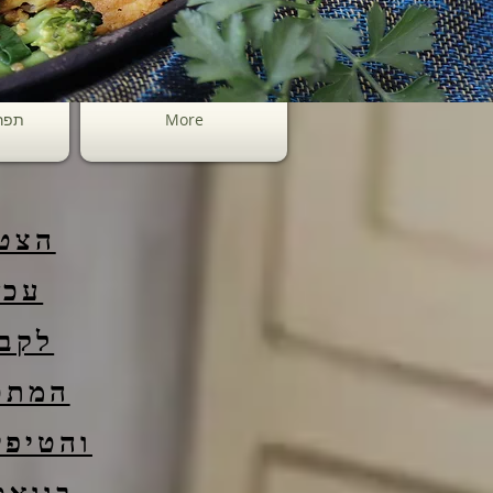
More
תפר
הצט
עכש
לקב
המתכ
והטיפי