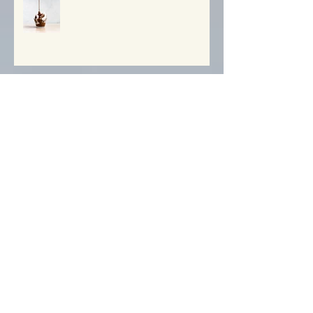
סירופ השוקולד של גלי
פיקניק דל פחמימות!
מאפינס חלבון דל פחמימות