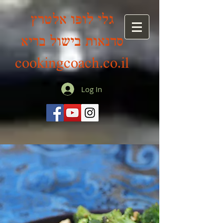
גלי לופו אלטרץ
סדנאות בישול בריא
cookingcoach.co.il
Log In