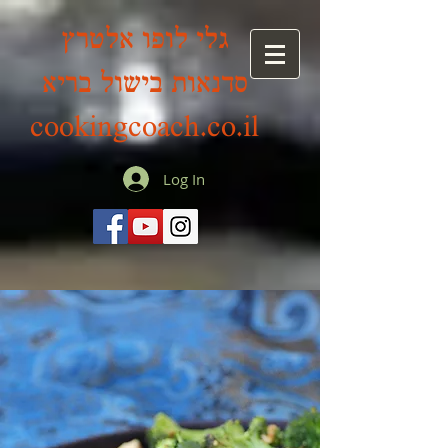
גלי לופו אלטרץ
סדנאות בישול בריא
cookingcoach.co.il
Log In