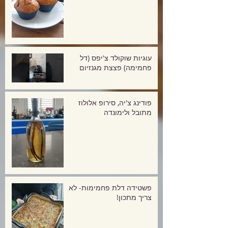
עוגיות שוקולד צ'יפס (דל
פחמימה) פצצת מגנזיום
פודינג צ'יה, סירופ אלולוז
מתובל ולימונדה
פשטידה דלת פחמימות- לא
צריך מתכון!