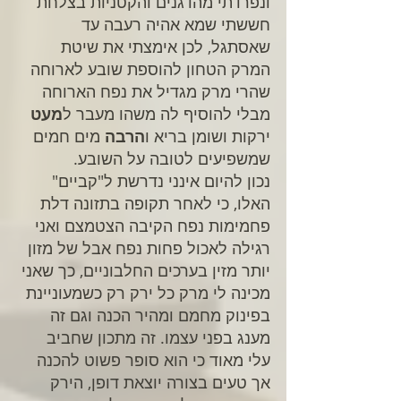
ונפרדתי מהדגנים והקטניות בצלחת 
חששתי שמא אהיה רעבה עד 
שאסתגל, לכן אימצתי את שיטת 
המרק הטחון להוספת שובע לארוחה 
שהרי מרק מגדיל את נפח הארוחה 
מבלי להוסיף לה משהו מעבר ל
מעט
ירקות ושומן בריא ו
הרבה
 מים חמים 
שמשפיעים לטובה על השובע.
נכון להיום אינני נדרשת ל"קביים" 
האלו, כי לאחר תקופה בתזונה דלת 
פחמימות נפח הקיבה הצטמצם ואני 
רגילה לאכול פחות נפח אבל של מזון 
יותר מזין בערכים החלבוניים, כך שאני 
מכינה לי מרק כל ירק רק כשמעוניינת 
בפינוק מחמם ומהיר הכנה וגם זה 
מענג בפני עצמו. זה מתכון שחביב 
עלי מאוד כי הוא סופר פשוט להכנה 
אך טעים בצורה יוצאת דופן, הירק 