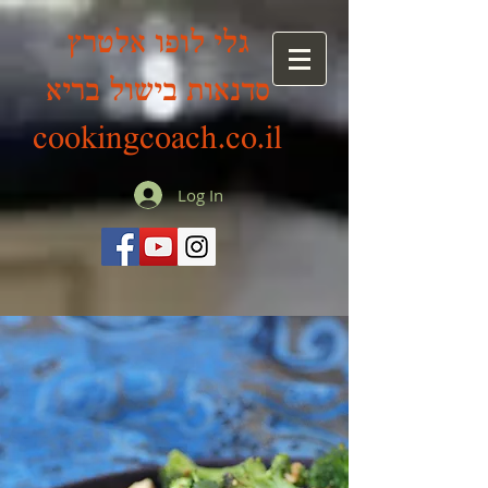
גלי לופו אלטרץ
סדנאות בישול בריא
cookingcoach.co.il
Log In