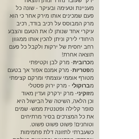
ירק" שעובד נהדר ונותן תוצאה 
מעניינת וטעימה ובעיקר - שונה כל 
פעם שמכינים אותו מירק אחר כי הוא 
מרק המבוסס על רכיב בודד, רכיב 
עיקרי אחד שנותן לו את הטעם והצבע 
היחודי לירק וניתן להכין אותו ממגוון 
רחב יחסית של ירקות ולקבל כל פעם 
תוצאה אחרת!
מ
כרובית
- מרק לבן וקטיפתי
מ
פטריות
- מרק אמנם אפור אך בטעם 
מטורף אוממי עוצמתי ומרקם קציפתי
מ
ברוקולי
 - מרק ירוק פסטלי 
מ
זוקיני
- מרק ירקרק ועדין מאוד
וכן הלאה, השיטה של הבישול היא 
סופר קלילה ופטנטית ממש- שמים 
את כל המצרכים בסיר מרתיחים 
וטוחנים! פשוט פשוט פשוט.
כשעברתי לתזונה דלת פחמימות 