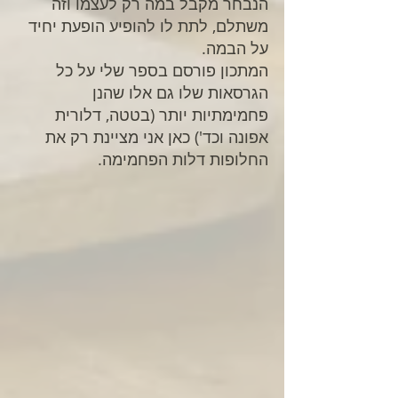
הנבחר מקבל במה רק לעצמו וזה 
משתלם, לתת לו להופיע הופעת יחיד 
על הבמה.
המתכון פורסם בספר שלי על כל 
הגרסאות שלו גם אלו שהנן 
פחמימתיות יותר (בטטה, דלורית 
אפונה וכד') כאן אני מציינת רק את 
החלופות דלות הפחמימה.