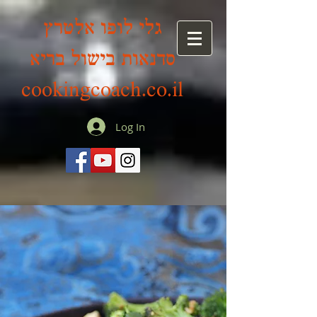
גלי לופו אלטרץ
סדנאות בישול בריא
cookingcoach.co.il
Log In