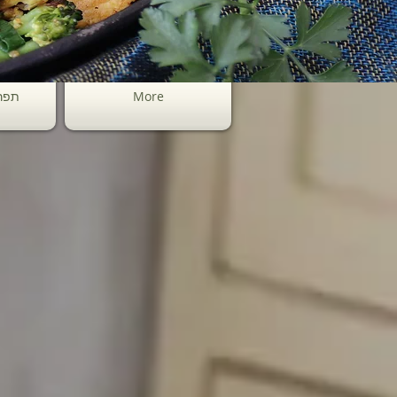
More
תפר