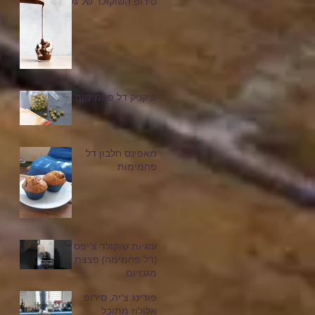
סירופ השוקולד של גלי
פיקניק דל פחמימות!
מאפינס חלבון דל
פחמימות
עוגיות שוקולד צ'יפס
(דל פחמימה) פצצת
מגנזיום
פודינג צ'יה, סירופ
אלולוז מתובל