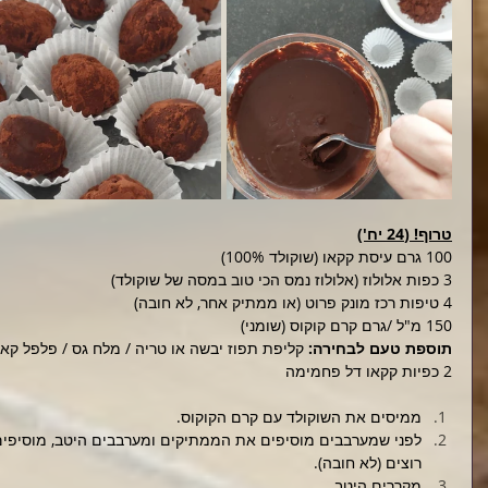
טרוף! (24 יח')
100 גרם עיסת קקאו (שוקולד 100%)
3 כפות אלולוז (אלולוז נמס הכי טוב במסה של שוקולד)
4 טיפות רכז מונק פרוט (או ממתיק אחר, לא חובה)
150 מ"ל /גרם קרם קוקוס (שומני)
תוספת טעם לבחירה: 
קליפת תפוז יבשה או טריה / מלח גס / פלפל קאיין
2 כפיות קקאו דל פחמימה
ממיסים את השוקולד עם קרם הקוקוס.
לפני שמערבבים מוסיפים את הממתיקים ומערבבים היטב, מוסיפ
רוצים (לא חובה).
מקררים היטב.