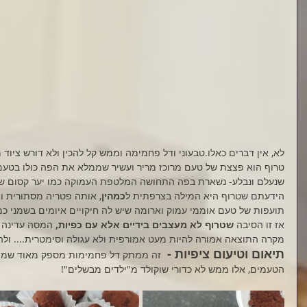
לא, אין דברים כאלו.טבעוני ודל פחמימה וממש קל להכין ולא דורש ציוד מ
טרוף הוא פצצת של טעם מרוכז מריר ועשיר שממלא את הפה כולו בטעם 
שנעלם ונבלע- נשארת בפה התחושה המלטפת העמוקה כמו יער קסום ש
הידעתם שטרוף היא המילה בצרפתית ל
כמהין
, אותה פטריה מסתורית ו
תועפות של טעם אוממי עמוק וארומה שיש לה חיקויים איומים בשמני כמה
אז זו הסיבה 
שטרוף לא מעצבים בידיים אלא עם כפיות,
 המסה עדינה ו
מקרה התוצאה אמורה להיות מעט אמורפית ולא עגולה וסימטרית.... ולה
תיאום וטיעום ציפיות -
 זה ממתק דל פחמימות מספק מאוד שמיוע
הטעמים, אלו ממש לא כדורי שוקולד מ"ילדים מבשלים"! 