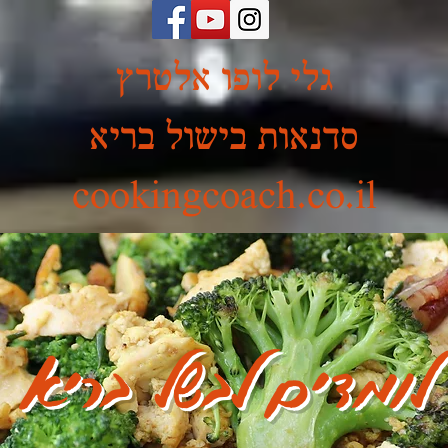
גלי לופו אלטרץ
סדנאות בישול בריא
cookingcoach.co.il
לומדים לבשל בריא