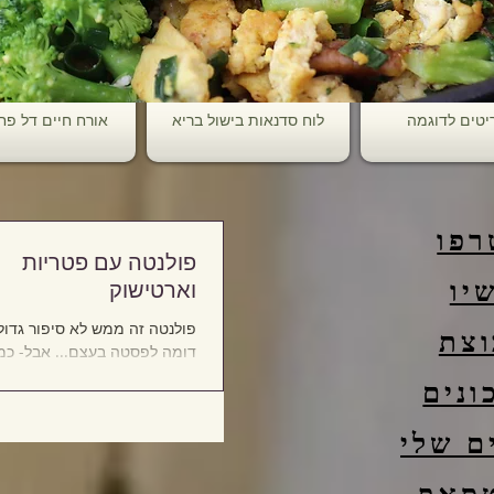
יטים לדוגמה
לוח סדנאות בישול בריא
אורח חיים דל פ
רפו
פולנטה עם פטריות
וארטישוק
יו
פולנטה זה ממש לא סיפור גדול 
וצת
דומה לפסטה בעצם... אבל- כמ
כדאי מאוד שהתוספת/רוטב יהיו
ונים
לפני שניגשים להכנת הפולנטה, כ
ם שלי