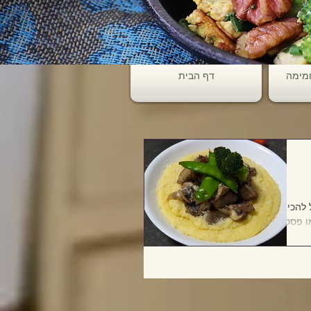
חמימה
דף הבית
להכין די
ו פסטה
 מוכנים
י...