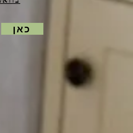
בווא
כאן