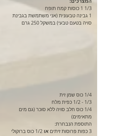
המצרכים:
1/3 1 כוסות קמח תופח
1 גבינה טבעונית (אני משתמשת בגבינת 
סויה בטעם טבעי) במשקל 250 גרם
1/4 כוס שמן זית
1/3 - 1/2 כפית מלח 
1/4 כוס חלב סויה ללא סוכר (גם מים 
מתאימים)
התוספת הנבחרת: 
3 כפות פרוסות זיתים 
או
 1/2 כוס ברוקולי 