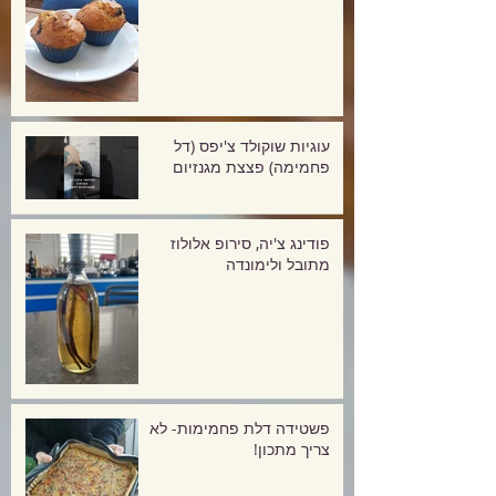
עוגיות שוקולד צ'יפס (דל
פחמימה) פצצת מגנזיום
פודינג צ'יה, סירופ אלולוז
מתובל ולימונדה
פשטידה דלת פחמימות- לא
צריך מתכון!