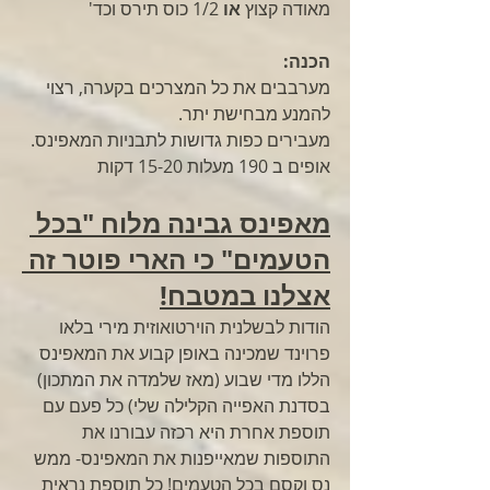
מאודה קצוץ 
או 
1/2 כוס תירס וכד'
הכנה: 
מערבבים את כל המצרכים בקערה, רצוי 
להמנע מבחישת יתר.
מעבירים כפות גדושות לתבניות המאפינס.
אופים ב 190 מעלות 15-20 דקות
מאפינס גבינה מלוח "בכל 
הטעמים" כי הארי פוטר זה 
אצלנו במטבח!
הודות לבשלנית הוירטואוזית מירי בלאו 
פרוינד שמכינה באופן קבוע את המאפינס 
הללו מדי שבוע (מאז שלמדה את המתכון) 
בסדנת האפייה הקלילה שלי) כל פעם עם 
תוספת אחרת היא רכזה עבורנו את 
התוספות שמאייפנות את המאפינס- ממש 
נס וקסם בכל הטעמים! כל תוספת נראית 