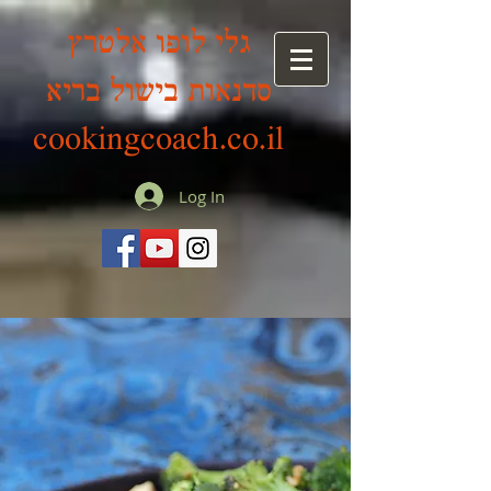
גלי לופו אלטרץ
סדנאות בישול בריא
cookingcoach.co.il
Log In