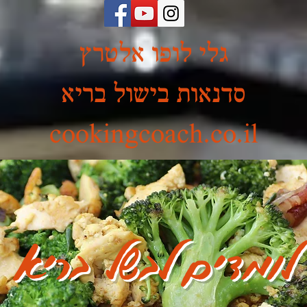
גלי לופו אלטרץ
סדנאות בישול בריא
cookingcoach.co.il
לומדים לבשל בריא