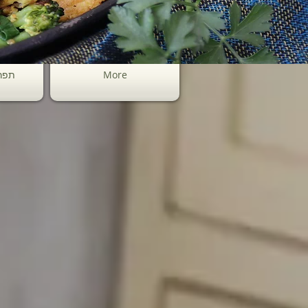
More
תפר