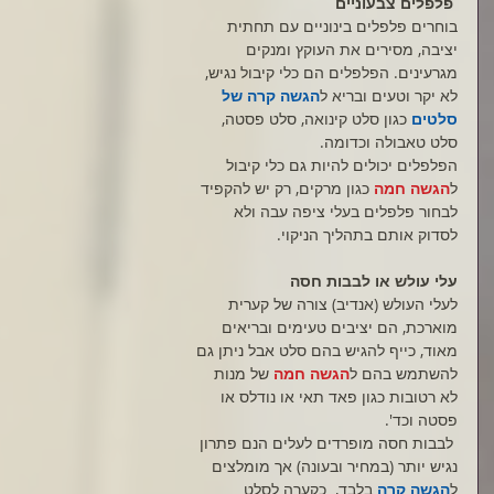
 פלפלים צבעוניים
בוחרים פלפלים בינוניים עם תחתית 
יציבה, מסירים את העוקץ ומנקים 
מגרעינים. הפלפלים הם כלי קיבול נגיש, 
לא יקר וטעים ובריא ל
הגשה קרה של 
סלטים 
כגון סלט קינואה, סלט פסטה, 
סלט טאבולה וכדומה. 
הפלפלים יכולים להיות גם כלי קיבול 
ל
הגשה חמה
 כגון מרקים, רק יש להקפיד 
לבחור פלפלים בעלי ציפה עבה ולא 
לסדוק אותם בתהליך הניקוי.
עלי עולש או לבבות חסה
לעלי העולש (אנדיב) צורה של קערית 
מוארכת, הם יציבים טעימים ובריאים 
מאוד, כייף להגיש בהם סלט אבל ניתן גם 
להשתמש בהם ל
הגשה חמה 
של מנות 
לא רטובות כגון פאד תאי או נודלס או 
פסטה וכד'. 
 לבבות חסה מופרדים לעלים הנם פתרון 
נגיש יותר (במחיר ובעונה) אך מומלצים 
ל
הגשה קרה
 בלבד,  כקערה לסלט 