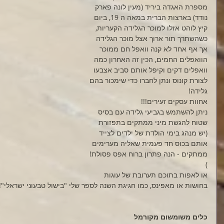
מספרת האגדה ביריד (מעין לונה פארק 
נודד) בארצות הברית במאה ה 19, ביום 
קיץ לוהט אזלו למוכר הגלידה הקעריות, 
כשהשתרך תור ארוך אצל מוכר הגלידה 
אך אף אחד לא קנה וואפל חם ממוכר 
הוואפלים החמים, הכין זה האחרון כמה 
וואפלים דקים וקיפל אותם סביב אצבעו 
לצורת קונוס ונתן לחברו כדי שימכור בהם 
גלידה!
אחוות עסקים זעירים!!!
ניתן להשתמש בגביעי גלידה עם בסיס 
שטוח להגשת מיני ממתקים בתפזורת 
(יש מנהג בימי הולדת של ילדים לצייד 
אותם בכוס חד פעמית שאליה מערימים 
ממתקים - הנה פתרון ברוח אפס פסולת! 
)
או לאפות בתוכם תערובת של עוגות 
בחושות או מאפינס, כמו חגיגת השנה לספר שלי "בישול טבעוני ישראלי"! 
כלים משומשום מקורמל