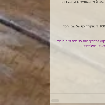
פצח? אז משומשום וקרמל ניתן 
ניתן ליצור כפיות שוקולד בקלות! יוצקים שוקולד מומס (רצוי להוסיף לכל 100 ג' שוקולד כף של שמן חסר 
!) למדריך הזה על מנת שיהיה כלי 
) נקי מפלסטיק!