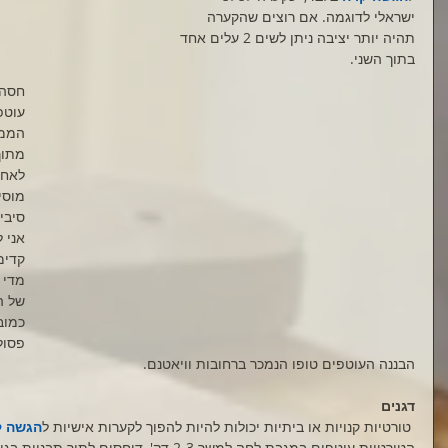
ישראלי לדוגמה. אם רוצים שהקערה 
תהיה יותר יציבה ניתן לשים 2 עלים אחד 
בתוך השני.
חסה 
עוטפ
הממו
מתוך
לאחו
מוסיפ
סיבי
אני 
קדימ
מדי 
של ה
כמוב
פסולת
הבננה העוטפים טופו הנמכר ברחובות וויאטנם. 
דגנים
 טורטיות קנויות או ביתיות יכולות להיות להפוך לקערות אישיות ל
הגשה ק
הטורטיות עוטפים במגבת לחה למשך 2-3 דק', דוח