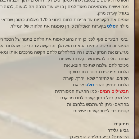
מנה אישית שמתאימה מאוד למזנון בו יש עוד הרבה מה לטעום, למנה 
בגודל קערת מרק.
אופים את הקעריות עד פריכות בחום בינונ
מילוי ה
סלט 
בקערות האכילות כי הן סופגות את הלחות של המילוי.
 בימי הביניים ואף לפני כן היה נהוג לאפות את הלחם בתנור של הכפר ר
וספוגי ובחמישה הימים הבאים הוא הלך והתקשה עד כדי כך שהלחם הקש
מגישים את המזון שמיציו היו מחלחלים ללחם הקשה מרככים אותו ומאפ
אנחנו יכולים להשתמש בקערות עשויות 
מכיכר לחם שלמה שתוכה הוצא, את 
הלחם מייבשים בתנור כמו בסעיף 
הקודם, יש להיזהר שלא ייחרך. קערת 
הלחם תחזיק נהדר 
סלט
 אך גם 
תבשילים חמים
- כמו ההגשה המסורתית 
של מרק בצל בתוך קערת לחם מרוקנת.
בהתאם- ניתן להשתמש בלחמניות 
קטנות כדי ליצור קערות אישיות.
מתוקים
גביע גלידה
הידעתם? גביע הגלידה הומצא כך 