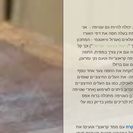
יכולה להיות גם עטיפה -  אני 
ת בעלה חסה את דפי האורז 
לאים (אגרול וויאטנמי - המתכון 
 "
בישול טבעוני ישראלי
") וכך קל 
ז וגם אין צורך במפית, החסה 
ה קראנצ'יות וטעם נקי ומרענן, 
ם וגם ברזל!
לוקחת את החסה צעד אחד נוסף 
ה- את העלים החיצוניים שגסים 
לאכילה, כמו גם העלים החיצוניים 
כרוב ניתנים לשימוש (אחרי שטיפה 
ן) כעטיפה מתכלה ברוח אפס 
 לכריכים ומזון בדיוק כמו עלי 
רה 
עם ממד קראנצ'י וטעים! את 
סים לתוך תבניות בגודל המבוקש תבנית מאפינס תיתן 