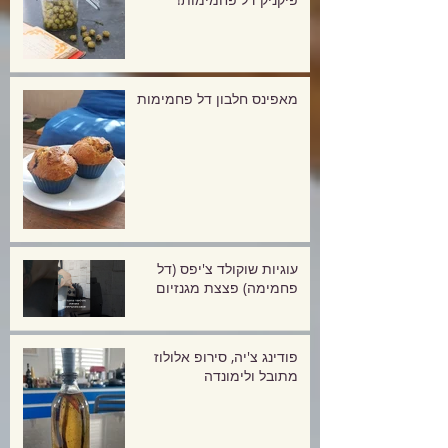
מאפינס חלבון דל פחמימות
עוגיות שוקולד צ'יפס (דל
פחמימה) פצצת מגנזיום
פודינג צ'יה, סירופ אלולוז
מתובל ולימונדה