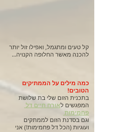
קל טעים ומתגמל, ואפילו זול יותר 
להכנה מאשר החלופה הקנויה...
כמה מילים על הממתיקים 
הטובים!
בתכנית הזום שלי בת שלושת 
המפגשים ל
אורח חיים דל 
פחמימות 
וגם בסדנת הזום לממתקים 
ועוגיות (הכל דל פחמימות!) אני 