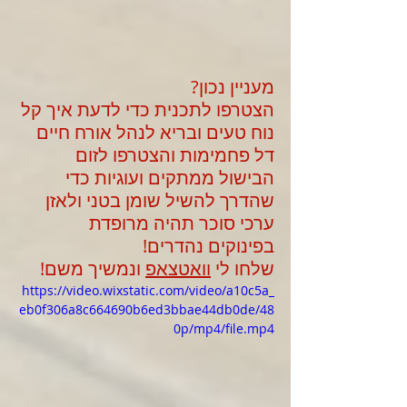
מעניין נכון?
הצטרפו לתכנית כדי לדעת איך קל 
נוח טעים ובריא לנהל אורח חיים 
דל פחמימות והצטרפו לזום 
הבישול ממתקים ועוגיות כדי 
שהדרך להשיל שומן בטני ולאזן 
ערכי סוכר תהיה מרופדת 
בפינוקים נהדרים!
שלחו לי 
וואטצאפ
 ונמשיך משם!
https://video.wixstatic.com/video/a10c5a_
eb0f306a8c664690b6ed3bbae44db0de/48
0p/mp4/file.mp4