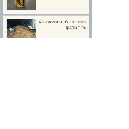
פשטידה דלת פחמימות- לא
צריך מתכון!
טוויקס דל פחמימה (חלבי)
עוגיות שוקולד מוגזמות אך
דלות פחמימה!