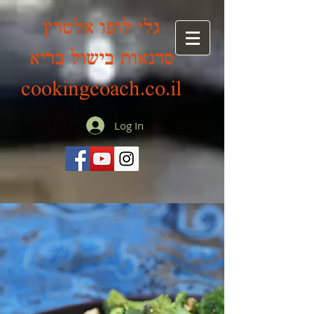
גלי לופו אלטרץ
סדנאות בישול בריא
cookingcoach.co.il
Log In