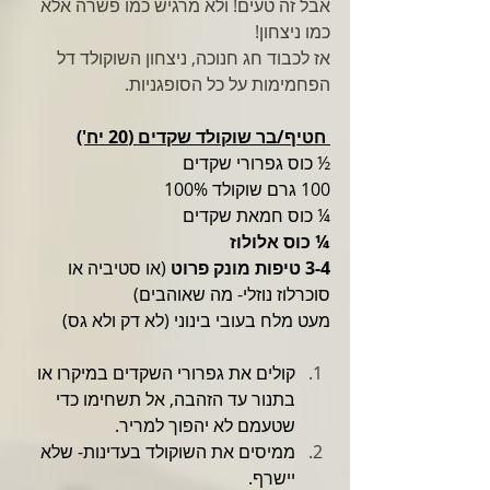
אבל זה טעים! ולא מרגיש כמו פשרה אלא 
כמו ניצחון!
אז לכבוד חג חנוכה, ניצחון השוקולד דל 
הפחמימות על כל הסופגניות.
 חטיף/בר שוקולד שקדים (20 יח')
½ כוס גפרורי שקדים
100 גרם שוקולד 100%
¼ כוס חמאת שקדים
¼ כוס אלולוז
3-4 טיפות מונק פרוט
 (או סטיביה או 
סוכרלוז נוזלי- מה שאוהבים)
מעט מלח בעובי בינוני (לא דק ולא גס)
קולים את גפרורי השקדים במיקרו או 
בתנור עד הזהבה, אל תשחימו כדי 
שטעמם לא יהפוך למריר.
ממיסים את השוקולד בעדינות- שלא 
יישרף.