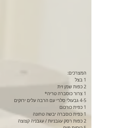
המצרכים: 
1 בצל
2 כפות שמן זית
1 צרור כוסברה טריה*
4-5 גבעולי סלרי עם הרבה עלים ירוקים
1 כפית כורכום
1 כפית כוסברה יבשה טחונה
2 כפות רסק עגבניות / עגבניה קצוצה
5 כוסות מים