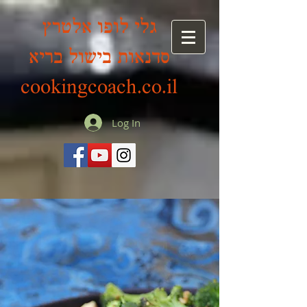
גלי לופו אלטרץ
סדנאות בישול בריא
cookingcoach.co.il
Log In