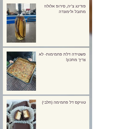
פודינג צ'יה, סירופ אלולוז
מתובל ולימונדה
פשטידה דלת פחמימות- לא
צריך מתכון!
טוויקס דל פחמימה (חלבי)