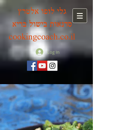
גלי לופו אלטרץ
סדנאות בישול בריא
cookingcoach.co.il
Log In