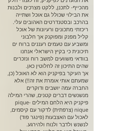
את המעדנים לפיקניק, זה לגמרי חלק 
מהכייף- לתכנן, ללקט מצרכים ולבנות 
את הבילוי שכולל גם אוכל ושתייה 
בהרכב ובסטנדרטים האהובים עלי. 
ריכזתי מתכונים ורעיונות של אוכל 
קליל מפנק ומפוקנק אך חלבוני 
ומשביע עם טעמים רעננים ברוח ים 
תיכונית כי בקיץ הישראלי אנחנו 
בוודאי משוועים למשב רוח ונזכרים 
שהים התיכון זה לחלוטין כאן.
אך העיקר בפיקניק הוא לא האוכל (כן, 
שמעתם אותי אומרת את זה!!) אלא 
החברה עמה יושבים ודוקרים 
מנשנשים דברים קטנים, שהרי המילה 
פיקניק היא הלחם המילים pique-
nique (צרפתית) לדקור עם קיסמים, 
לאכול עם האצבעות (פינגר פוד) 
לנשנש ולדבר ולנוח ולהירגע.