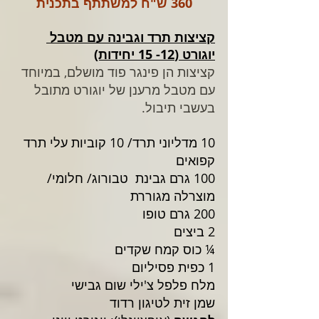
360 ש"ח למשתתף בתכנית
קציצות תרד וגבינה עם מטבל 
יוגורט (12- 15 יחידות)
קציצות הן פינגר פוד מושלם, במיוחד 
עם מטבל מרענן של יוגורט מתובל 
בעשבי תיבול.
10 מדליוני תרד/ 10 קוביות עלי תרד 
קפואים
100 גרם גבינת  טבורוג/ חלומי/ 
מוצרלה מגוררת
200 גרם טופו
2 ביצים
¼ כוס קמח שקדים 
1 כפית פסיליום
מלח פלפל צ'ילי שום גבישי 
שמן זית לטיגון רדוד 