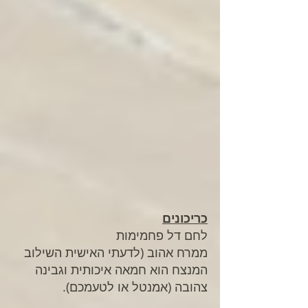
כריכונים
לחם דל פחמימות
ממרח אהוב (לדעתי האישית השילוב 
המנצח הוא חמאה איכותית וגבינה 
צהובה (אמנטל או לטעמכם).