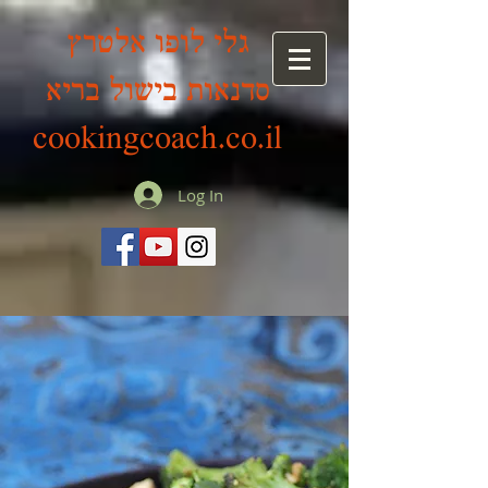
גלי לופו אלטרץ
סדנאות בישול בריא
cookingcoach.co.il
Log In