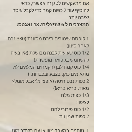
אם מתעקשים לטגן זה אפשרי, כדאי 
להוסיף עוד 2 כפות קמח כדי לקבל עיסה 
יציבה יותר.
המצרכים ל 6 שניצלים/ 18 נאגטס:
1 קופסת שימורים תירס מסוננת (330 גרם 
לאחר סינון)
1/2 כוס שעועית לבנה מבושלת (אין בעיה 
להשתמש בקפואה מופשרת)
1/4 כוס קמח לבן (הקמחים המלאים לא 
מתאימים כאן, בצבע ובכבדות..)
2 כפות נבט חיטה (אופציונלי אבל מומלץ 
מאוד, בריא בריא!)
1/3 כפית מלח
לציפוי:
1/2 כוס פירורי לחם 
2 כפות שמן זית
1. טוחנים במעבד מזון או עם בלנדר מוט 