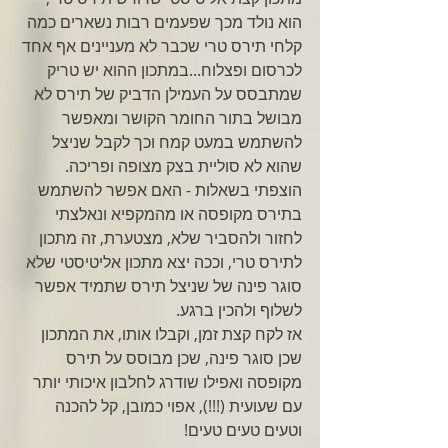
הוא נולד מכך שפעמים רבות נשארים כמה 
קלחי תירס טרי שכבר לא מעניינים אף אחד 
לכרסום ופצלוח...במתכון ההוא יש טריק 
שמתבסס על העמילן הדביק של תירס לא 
מבושל בתור החומר הקושר ומאפשר 
להשתמש במעט קמח וכך לקבל שניצל 
שהוא לא סוליית בצק מצופה ופריכה.
הוצפתי בשאלות - האם אפשר להשתמש 
בתירס מקופסה או מהמקפיא ונאלצתי 
לחזור ולהסביר שלא, מצטערת, זה מתכון 
לתירס טרי, וככה יצא מתכון אליטיסטי שלא 
סוגר פינה של שניצל תירס שתמיד אפשר 
לשלוף ולהכין ברגע.
אז לקח קצת זמן, וקבלו אותו, את המתכון 
שכן סוגר פינה, שכן מבוסס על תירס 
מקופסה ואפילו שודרג לחלבון איכותי יותר 
עם שעועית (!!!), אפוי כמובן, קל להכנה 
וטעים טעים טעים!