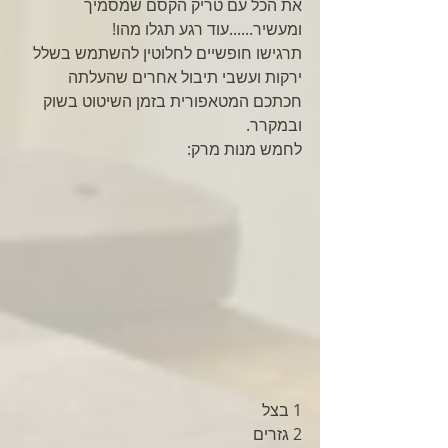
את הכל עם טריק הקסם שמסמיך 
ומעשיר......עוד רגע תגלו מהו!
תרגישו חופשיים לחלוטין להשתמש בשלל 
ירקות ועשבי תיבול אחרים שהעלתה 
חכתכם המטאפורית בזמן השיטוט בשוק 
ובמקרר.
לחמש מנות מרק:
1 בצל
2 גזרים 