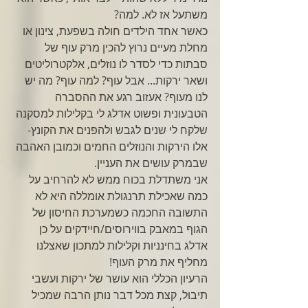
משתעל אז לא. למה?
כאשר אחד הילדים חולה בשפעת, צינון או 
מחלת מעיים נרוץ להכין מרק עוף של 
סבתות כדי לסדר לו נוזלים, אלקטרוליטים 
ושאר ירקות... אבל עוף? למה עוף? מה יש 
לנו מעוף? אעזוב רגע את ההסברה 
הטבעונית ופשוט אדלג לי בקלילות למסקנה 
שלקח לי שנים לגבש ולהפנים את הקונץ- 
אלו הירקות והנוזלים החמים וכמובן האהבה 
שבמרק עושים את העניין.
אני משתדלת בכוח ממש לא להרחיב על 
כמה שאכילת תרנגולת אומללה היא לא 
התשובה החכמה כשמערכת החיסון של 
הגוף במאבק בווירוסים/חיידקים על כן 
אדלג בחינניות וקלילות למתכון שאצלנו 
מחליף את מרק העוף!
הרעיון הכללי הוא עושר של ירקות ועשבי 
תיבול, קצת מכל דבר נותן הרבה שמכיל 