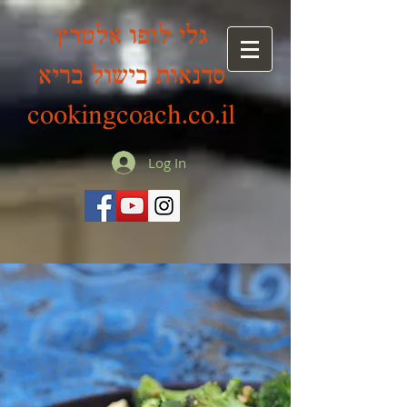
גלי לופו אלטרץ
סדנאות בישול בריא
cookingcoach.co.il
Log In