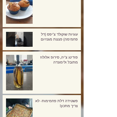
עוגיות שוקולד צ'יפס (דל
פחמימה) פצצת מגנזיום
פודינג צ'יה, סירופ אלולוז
מתובל ולימונדה
פשטידה דלת פחמימות- לא
צריך מתכון!