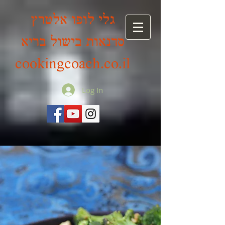
גלי לופו אלטרץ
סדנאות בישול בריא
cookingcoach.co.il
Log In